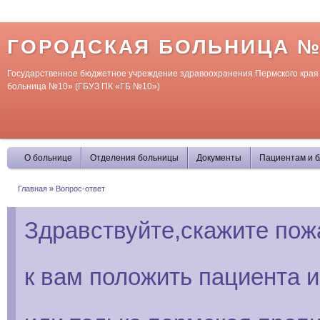
П
о
с
ГОРОДСКАЯ БОЛЬНИЦА №
Государственное бюджетное учреждение здравоохранения Пермского края
больница №10» (ГБУЗ ПК «ГБ №10»)
О больнице
Отделения больницы
Документы
Пациентам и б
Главная
»
Вопрос-ответ
Вы здесь
Здравствуйте,скажите пож
к вам положить пациента и