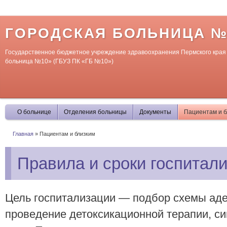
П
о
с
ГОРОДСКАЯ БОЛЬНИЦА №
Государственное бюджетное учреждение здравоохранения Пермского края
больница №10» (ГБУЗ ПК «ГБ №10»)
О больнице
Отделения больницы
Документы
Пациентам и б
Главная
»
Пациентам и близким
Вы здесь
Правила и сроки госпитал
Цель госпитализации — подбор схемы аде
проведение детоксикационной терапии, си